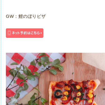
GW：鯉のぼりピザ