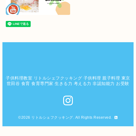
子供料理教室 リトルシェフクッキング 子供料理 親子料理 東京
世田谷 食育 食育専門家 生きる力 考える力 非認知能力 お受験
©2026
リトルシェフクッキング
. All Rights Reserved.