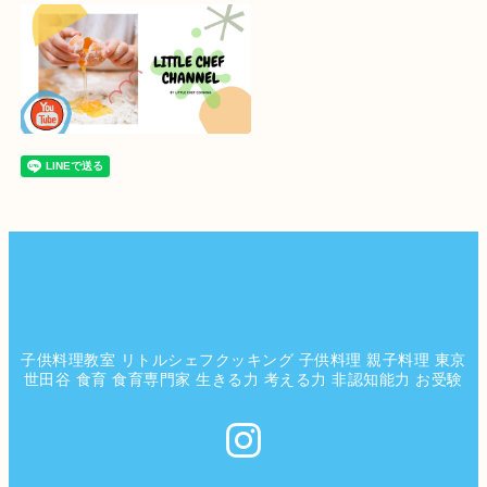
子供料理教室 リトルシェフクッキング 子供料理 親子料理 東京
世田谷 食育 食育専門家 生きる力 考える力 非認知能力 お受験