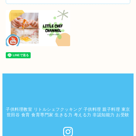
子供料理教室 リトルシェフクッキング 子供料理 親子料理 東京
世田谷 食育 食育専門家 生きる力 考える力 非認知能力 お受験