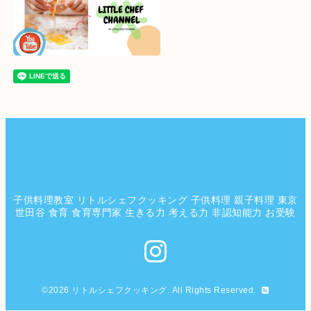
子供料理教室 リトルシェフクッキング 子供料理 親子料理 東京
世田谷 食育 食育専門家 生きる力 考える力 非認知能力 お受験
©2026
リトルシェフクッキング
. All Rights Reserved.