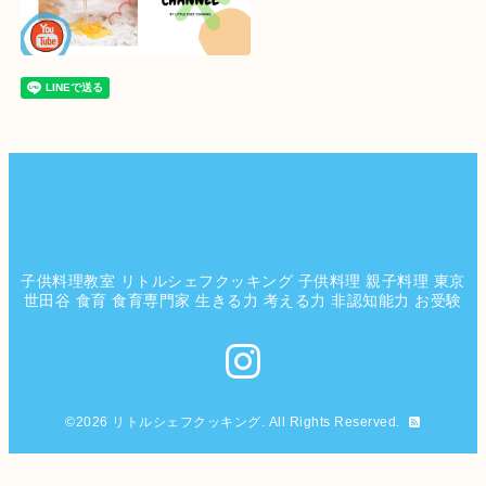
子供料理教室 リトルシェフクッキング 子供料理 親子料理 東京
世田谷 食育 食育専門家 生きる力 考える力 非認知能力 お受験
©2026
リトルシェフクッキング
. All Rights Reserved.