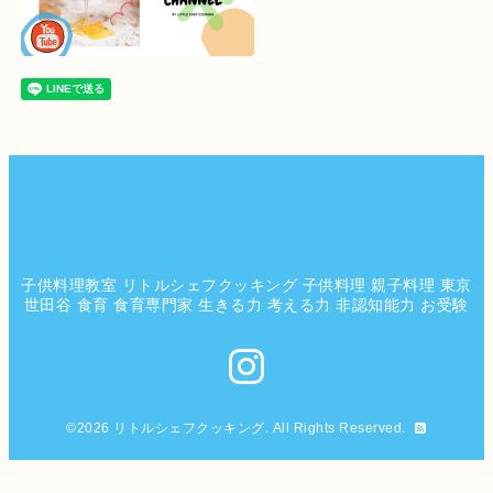
子供料理教室 リトルシェフクッキング 子供料理 親子料理 東京
世田谷 食育 食育専門家 生きる力 考える力 非認知能力 お受験
©2026
リトルシェフクッキング
. All Rights Reserved.