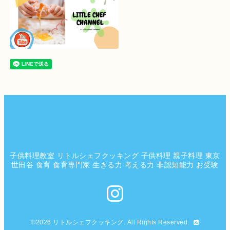
子供料理教室 リトルシェフクッキング 子供料理 親子料理 東京
世田谷 食育 食育専門家 生きる力 考える力 非認知能力 お受験
©2026
リトルシェフクッキング
. All Rights Reserved.