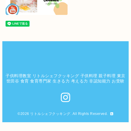
子供料理教室 リトルシェフクッキング 子供料理 親子料理 東京
世田谷 食育 食育専門家 生きる力 考える力 非認知能力 お受験
©2026
リトルシェフクッキング
. All Rights Reserved.