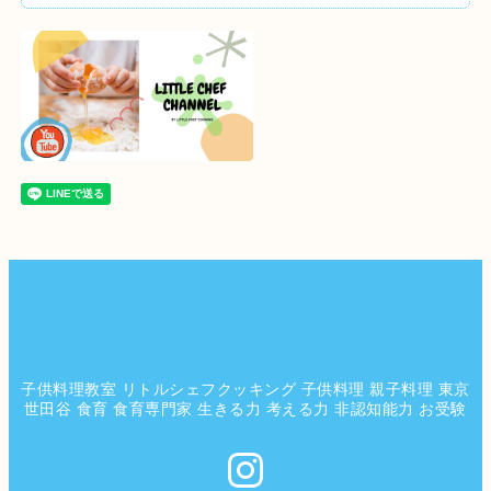
子供料理教室 リトルシェフクッキング 子供料理 親子料理 東京
世田谷 食育 食育専門家 生きる力 考える力 非認知能力 お受験